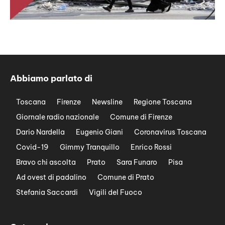
Abbiamo parlato di
Toscana
Firenze
Newsline
Regione Toscana
Giornale radio nazionale
Comune di Firenze
Dario Nardella
Eugenio Giani
Coronavirus Toscana
Covid-19
Gimmy Tranquillo
Enrico Rossi
Bravo chi ascolta
Prato
Sara Funaro
Pisa
Ad ovest di padalino
Comune di Prato
Stefania Saccardi
Vigili del Fuoco