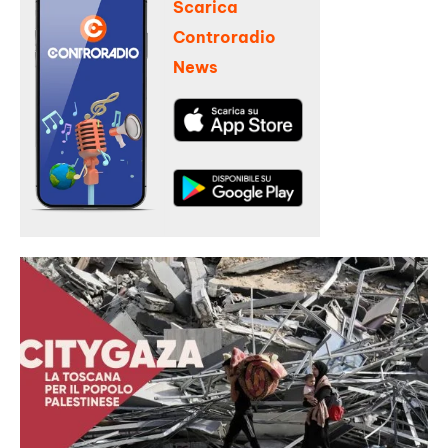
Scarica
Controradio
News