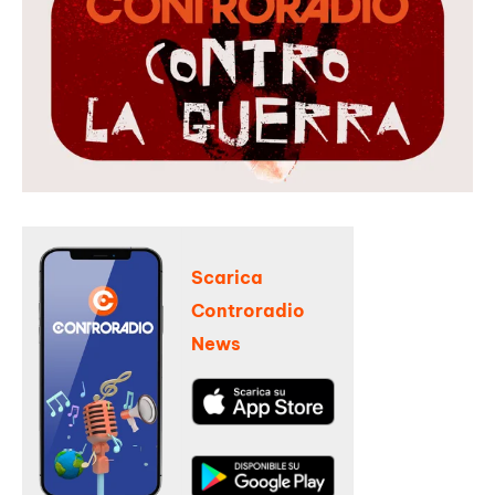
Scarica
Controradio
News