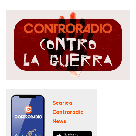
Scarica
Controradio
News