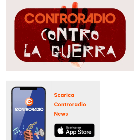
Scarica
Controradio
News