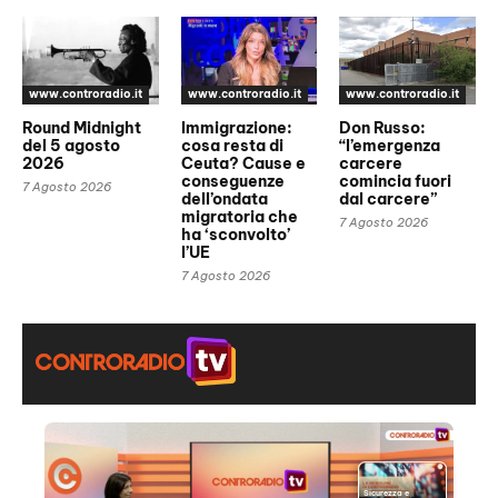
www.controradio.it
www.controradio.it
www.controradio.it
Round Midnight
Immigrazione:
Don Russo:
del 5 agosto
cosa resta di
“l’emergenza
2026
Ceuta? Cause e
carcere
conseguenze
comincia fuori
7 Agosto 2026
dell’ondata
dal carcere”
migratoria che
7 Agosto 2026
ha ‘sconvolto’
l’UE
7 Agosto 2026