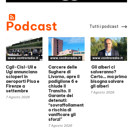
Podcast
Tutti i podcast
www.controradio.it
www.controradio.it
www.controradio.it
Cgil-Cisl-Uil e
Carcere delle
Gli alberi ci
Ugl annunciano
Sughere di
salveranno?
scioperi in
Livorno, apre il
Certo… ma prima
aeroporti Pisa e
padiglione 6 e
bisogna salvare
Firenze a
chiude il
gli alberi
settembre
Transito. Il
7 Agosto 2026
Garante dei
7 Agosto 2026
detenuti:
“sovraffollament
o rischia di
vanificare gli
sforzi”
7 Agosto 2026