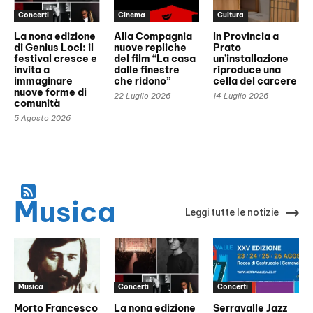
Concerti
Cinema
Cultura
La nona edizione
Alla Compagnia
In Provincia a
di Genius Loci: il
nuove repliche
Prato
festival cresce e
del film “La casa
un’installazione
invita a
dalle finestre
riproduce una
immaginare
che ridono”
cella del carcere
nuove forme di
22 Luglio 2026
14 Luglio 2026
comunità
5 Agosto 2026
Musica
Leggi tutte le notizie
Musica
Concerti
Concerti
Morto Francesco
La nona edizione
Serravalle Jazz