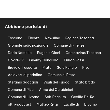
Abbiamo parlato di
Toscana
Firenze
Newsline
Regione Toscana
Giornale radio nazionale
Comune di Firenze
Dario Nardella
Eugenio Giani
Coronavirus Toscana
Covid-19
Gimmy Tranquillo
Enrico Rossi
Bravo chi ascolta
Prato
Sara Funaro
Pisa
Ad ovest di padalino
Comune di Prato
Stefania Saccardi
Vigili del Fuoco
Stato brado
Comune di Pisa
Arma dei Carabinieri
Comune di Livorno
Salt Peanuts
Cecilia Del Re
altri-podcast
Matteo Renzi
Lucille dj
Livorno