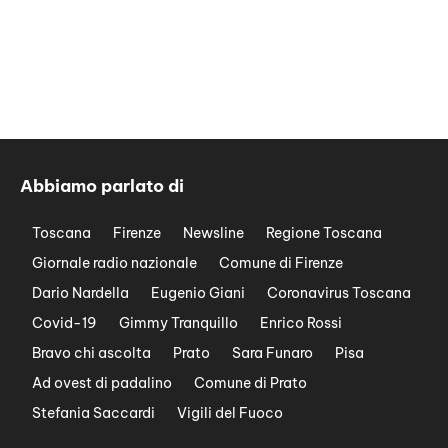
Abbiamo parlato di
Toscana
Firenze
Newsline
Regione Toscana
Giornale radio nazionale
Comune di Firenze
Dario Nardella
Eugenio Giani
Coronavirus Toscana
Covid-19
Gimmy Tranquillo
Enrico Rossi
Bravo chi ascolta
Prato
Sara Funaro
Pisa
Ad ovest di padalino
Comune di Prato
Stefania Saccardi
Vigili del Fuoco