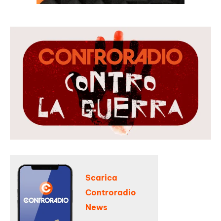
Scarica
Controradio
News