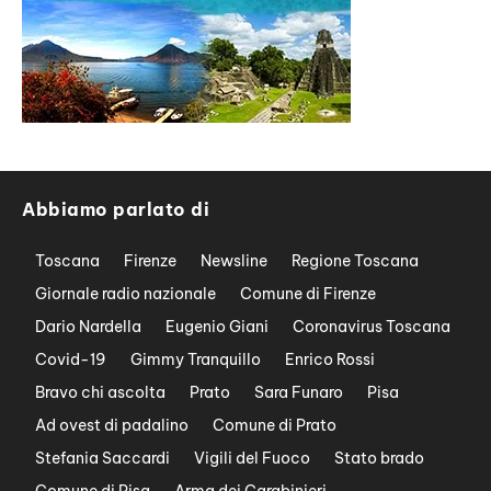
Abbiamo parlato di
Toscana
Firenze
Newsline
Regione Toscana
Giornale radio nazionale
Comune di Firenze
Dario Nardella
Eugenio Giani
Coronavirus Toscana
Covid-19
Gimmy Tranquillo
Enrico Rossi
Bravo chi ascolta
Prato
Sara Funaro
Pisa
Ad ovest di padalino
Comune di Prato
Stefania Saccardi
Vigili del Fuoco
Stato brado
Comune di Pisa
Arma dei Carabinieri