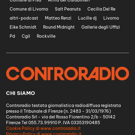
Comune di Livorno
Salt Peanuts
Cecilia Del Re
altri-podcast
Matteo Renzi
Lucille dj
Livorno
Eike Schmidt
Round Midnight
Gallerie degli Uffizi
Pd
Cgil
Rockville
CHI SIAMO
Controradio testata giornalistica radiodiffusa registrata
presso il Tribunale di Firenze (n. 2483 - 31/03/1976)
Controradio Srl - via del Rosso Fiorentino 2/b - 50142
Firenze Tel 055.73.99910 P. IVA 03353190485
Cookie Policy di www.controradio.it
Privacy Policy di www.controradio.it