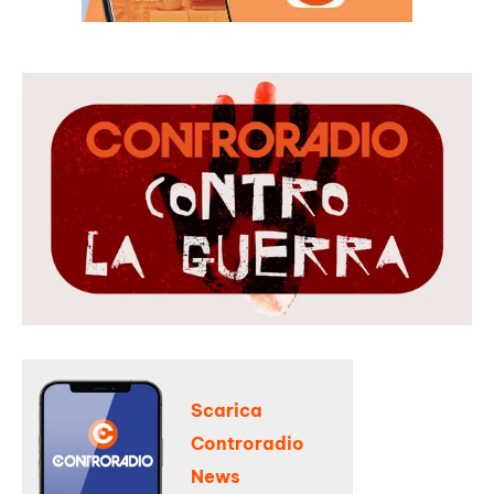
Scarica
Controradio
News