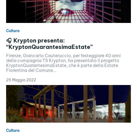
Cultura
🎧 Krypton presenta:
“KryptonQuarantesimaEstate”
Firenze, Giancarlo Cauteruccio, per festeggiare 40 anni
della compagnia TS Krypton, ha presentato il progetto
KryptonQuarantesimaEstate, che è parte della Estate
Fiorentina del Comune...
25 Maggio 2022
Cultura