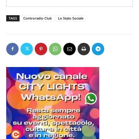
d
i
o
TAGS
Controradio Club
Lo Stato Sociale
P
l
a
y
e
r