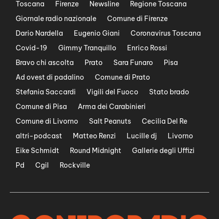
Toscana
Firenze
Newsline
Regione Toscana
Giornale radio nazionale
Comune di Firenze
Dario Nardella
Eugenio Giani
Coronavirus Toscana
Covid-19
Gimmy Tranquillo
Enrico Rossi
Bravo chi ascolta
Prato
Sara Funaro
Pisa
Ad ovest di padalino
Comune di Prato
Stefania Saccardi
Vigili del Fuoco
Stato brado
Comune di Pisa
Arma dei Carabinieri
Comune di Livorno
Salt Peanuts
Cecilia Del Re
altri-podcast
Matteo Renzi
Lucille dj
Livorno
Eike Schmidt
Round Midnight
Gallerie degli Uffizi
Pd
Cgil
Rockville