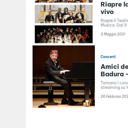
Riapre l
vivo
Riapre il Teat
Musica. Dal 9 
3 Maggio 2021
Concerti
Amici de
Badura 
Tornano i conc
streaming su Y
26 Febbraio 20