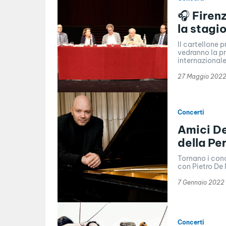
🎧 Firen
la stagi
Il cartellone 
vedranno la pr
internazionale,
27 Maggio 202
Concerti
Amici De
della Pe
Tornano i conc
con Pietro De 
7 Gennaio 2022
Concerti