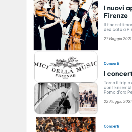
I nuovi 
Firenze
Il fine settim
dedicato a Pie
27 Maggio 2021
Concerti
I concer
Torna il tripl
con l’Ensemble
Pomo d’oro Per
22 Maggio 2021
Concerti