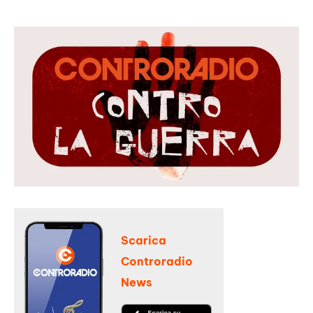
Scarica
Controradio
News