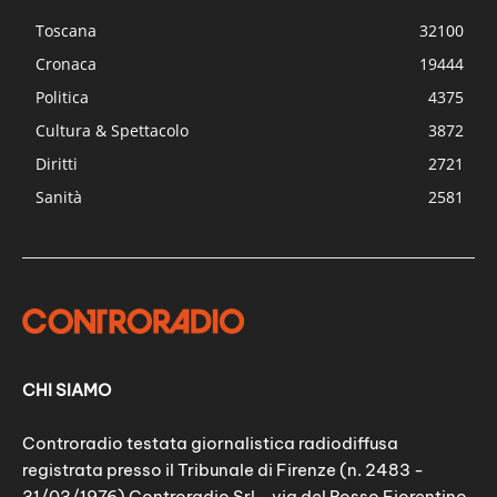
Toscana
32100
Cronaca
19444
Politica
4375
Cultura & Spettacolo
3872
Diritti
2721
Sanità
2581
CHI SIAMO
Controradio testata giornalistica radiodiffusa
registrata presso il Tribunale di Firenze (n. 2483 -
31/03/1976) Controradio Srl - via del Rosso Fiorentino