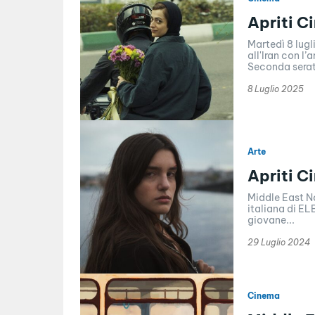
Apriti C
Martedì 8 lugl
all'Iran con l
Seconda serata
8 Luglio 2025
Arte
Apriti C
Middle East N
italiana di EL
giovane...
29 Luglio 2024
Cinema