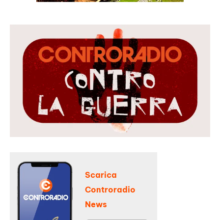
Scarica
Controradio
News