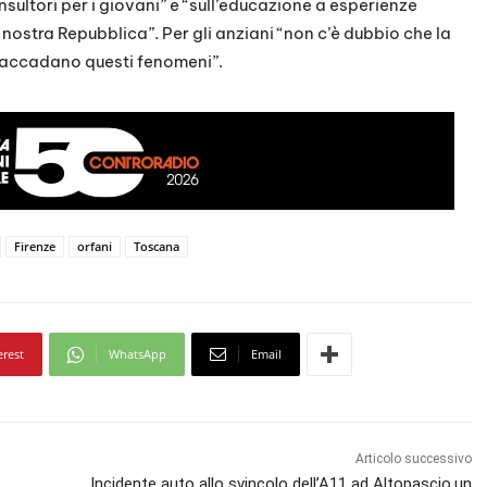
nsultori per i giovani” e “sull’educazione a esperienze
 nostra Repubblica”. Per gli anziani “non c’è dubbio che la
che accadano questi fenomeni”.
Firenze
orfani
Toscana
erest
WhatsApp
Email
Articolo successivo
Incidente auto allo svincolo dell’A11 ad Altopascio,un