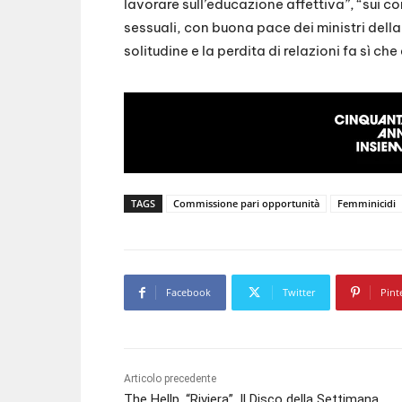
lavorare sull’educazione affettiva”, “sui co
sessuali, con buona pace dei ministri della
solitudine e la perdita di relazioni fa sì 
TAGS
Commissione pari opportunità
Femminicidi
Facebook
Twitter
Pint
Articolo precedente
The Hellp, “Riviera”. Il Disco della Settimana.