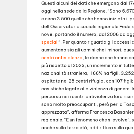
Questi alcuni dei dati che emergono dal 17
oggi nella sede della Regione. “Sono 5.670 
e circa 3.500 quelle che hanno iniziato il 
dell’Osservatorio sociale regionale Feder
nove, portando il numero, dal 2006 ad og
speciali
“. Per quanto riguarda gli access
aumentano sia gli uomini che i minori, quest
centri antiviolenza
, le donne che hanno con
più rispetto al 2023, un incremento in tutte
nazionalità straniera, il 66% ha figli, 3.252 
ospitate nei 28 centri rifugio, con 107 figli
casistiche legate alla violenza di genere. 
percorso nei i centri antiviolenza loro riserv
sono molto preoccupanti, però per la Tosca
apprezzata”, afferma Francesca Basanieri
regionale. “E un fenomeno che si evolve”, s
anche sulla terza età, addirittura sulla qu