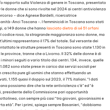
/o rapporto sulla Violenza di genere in Toscana, presentato
le donne che si sono rivolte nel 2024 ai centri antiviolenza
percorso – dice Agnese Bardelli, ricercatrice
sanità-Anci Toscana -. I femminicidi in Toscana sono stati
gi, a 149 donne che hanno
lasciato dietro di sé 51 orfani
i al codice rosa, la stragrande maggioranza sono donne, ma
’ultimi rappresentano il 17% del totale. Sul versante dei
tattato le strutture presenti in Toscana sono state 1.130 in
 le province, tranne che a Livorno. Il 32% delle donne è di
i minori seguiti a vario titolo dai centri. 134, invece, quelle
; 1.082 sono state prese in carico dai servizi sociali per
In crescita pure gli uomini che stanno effettuando un
ati, 1.155 quasi il doppio sul 2023, il 71% italiani. “I dati
na possiamo dire che la rete antiviolenza c’è” ed “è
, presidente della Commissione pari opportunità
ottolinea, con sempre più casi “tra giovani, giovanissimi e
arta età”. Per i primi, spiega sempre Basanieri, “dobbiamo