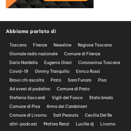
Abbiamo parlato di
Toscana
Firenze
Newsline
Regione Toscana
Giornale radio nazionale
Comune di Firenze
Dario Nardella
Eugenio Giani
Coronavirus Toscana
Covid-19
Gimmy Tranquillo
Enrico Rossi
Bravo chi ascolta
Prato
Sara Funaro
Pisa
Ad ovest di padalino
Comune di Prato
Stefania Saccardi
Vigili del Fuoco
Stato brado
Comune di Pisa
Arma dei Carabinieri
Comune di Livorno
Salt Peanuts
Cecilia Del Re
altri-podcast
Matteo Renzi
Lucille dj
Livorno