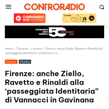
Home
Toscana
Cronaca
Firenze: anche Ziello, Ravetto e Rinaldi alla
'passeggiata Identitaria" di Vannacci in...
Toscana
Cronaca
Firenze: anche Ziello,
Ravetto e Rinaldi alla
‘passeggiata Identitaria”
di Vannacci in Gavinana