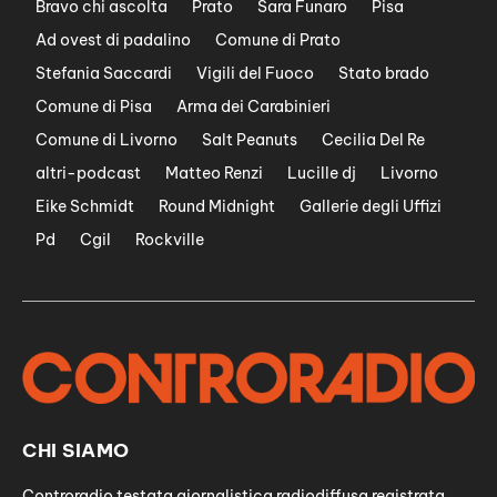
Bravo chi ascolta
Prato
Sara Funaro
Pisa
Ad ovest di padalino
Comune di Prato
Stefania Saccardi
Vigili del Fuoco
Stato brado
Comune di Pisa
Arma dei Carabinieri
Comune di Livorno
Salt Peanuts
Cecilia Del Re
altri-podcast
Matteo Renzi
Lucille dj
Livorno
Eike Schmidt
Round Midnight
Gallerie degli Uffizi
Pd
Cgil
Rockville
CHI SIAMO
Controradio testata giornalistica radiodiffusa registrata