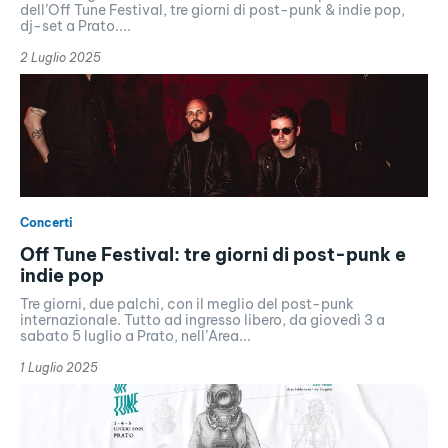
dell’Off Tune Festival, tre giorni di post-punk & indie pop,
dj-set a Prato....
2 Luglio 2025
Concerti
Off Tune Festival: tre giorni di post-punk e
indie pop
Tre giorni, due palchi, con il meglio del post-punk
internazionale. Tutto ad ingresso libero, da giovedì 3 a
sabato 5 luglio a Prato, nell’Area...
1 Luglio 2025