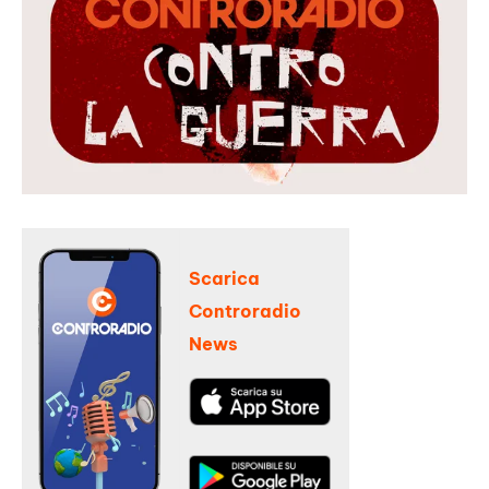
Scarica
Controradio
News