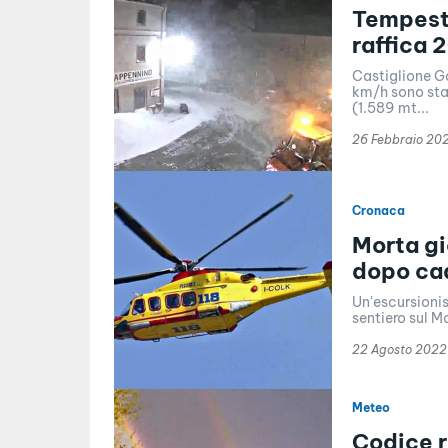
Tempesta
raffica 
Castiglione Ga
km/h sono stat
(1.589 mt...
26 Febbraio 20
Cronaca
Morta gi
dopo ca
Un'escursionis
sentiero sul M
22 Agosto 2022
Meteo
Codice r