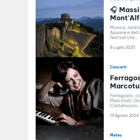
🎧 Massin
Mont’Alf
Musica, teatro
Apuane e dell'
festival che...
8 Luglio 2025
Concerti
Ferragost
Marcotul
Ferragosto, co
Marcotulli. Gi
Castelnuovo..
13 Agosto 2024
Meteo