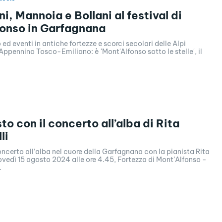
i, Mannoia e Bollani al festival di
onso in Garfagnana
 ed eventi in antiche fortezze e scorci secolari delle Alpi
Appennino Tosco-Emiliano: è 'Mont'Alfonso sotto le stelle', il
o con il concerto all’alba di Rita
li
ncerto all’alba nel cuore della Garfagnana con la pianista Rita
ovedì 15 agosto 2024 alle ore 4.45, Fortezza di Mont’Alfonso -
.