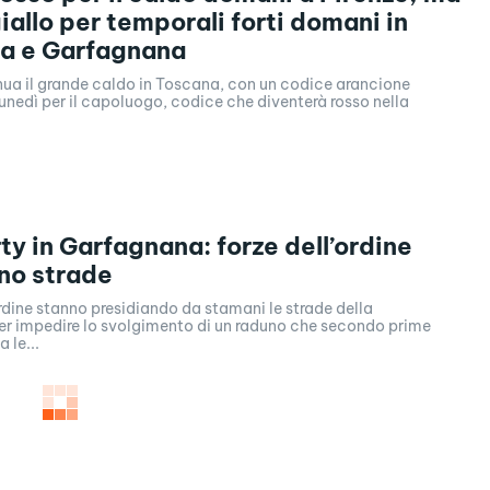
iallo per temporali forti domani in
na e Garfagnana
nua il grande caldo in Toscana, con un codice arancione
nedì per il capoluogo, codice che diventerà rosso nella
ty in Garfagnana: forze dell’ordine
no strade
ordine stanno presidiando da stamani le strade della
r impedire lo svolgimento di un raduno che secondo prime
 le...