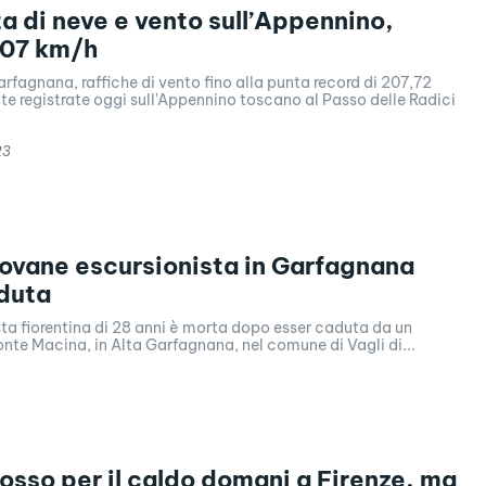
 di neve e vento sull’Appennino,
207 km/h
rfagnana, raffiche di vento fino alla punta record di 207,72
e registrate oggi sull'Appennino toscano al Passo delle Radici
23
ovane escursionista in Garfagnana
duta
ta fiorentina di 28 anni è morta dopo esser caduta da un
onte Macina, in Alta Garfagnana, nel comune di Vagli di...
osso per il caldo domani a Firenze, ma