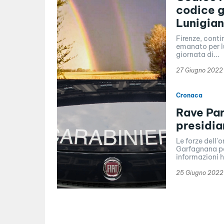
codice g
Lunigia
Firenze, conti
emanato per lu
giornata di...
27 Giugno 2022
Cronaca
Rave Par
presidia
Le forze dell'
Garfagnana pe
informazioni ha
25 Giugno 2022