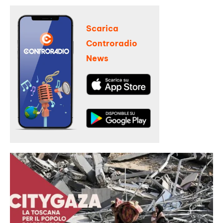
Scarica
Controradio
News