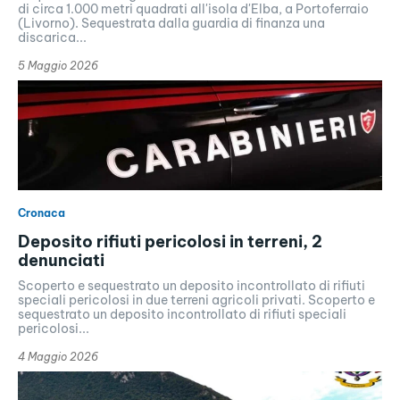
di circa 1.000 metri quadrati all'isola d'Elba, a Portoferraio
(Livorno). Sequestrata dalla guardia di finanza una
discarica...
5 Maggio 2026
Cronaca
Deposito rifiuti pericolosi in terreni, 2
denunciati
Scoperto e sequestrato un deposito incontrollato di rifiuti
speciali pericolosi in due terreni agricoli privati. Scoperto e
sequestrato un deposito incontrollato di rifiuti speciali
pericolosi...
4 Maggio 2026