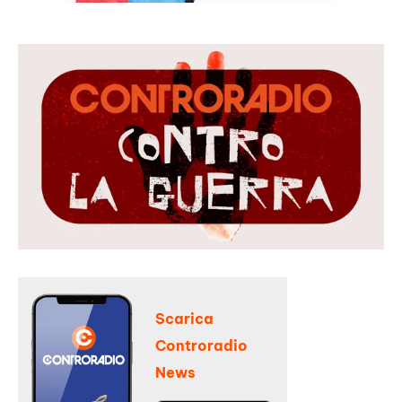
Scarica
Controradio
News