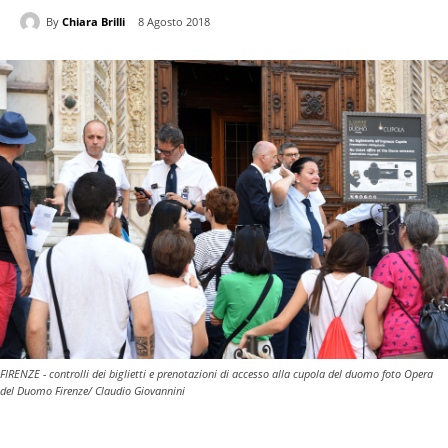
By
Chiara Brilli
8 Agosto 2018
FIRENZE - controlli dei biglietti e prenotazioni di accesso alla cupola del duomo foto Opera
del Duomo Firenze/ Claudio Giovannini