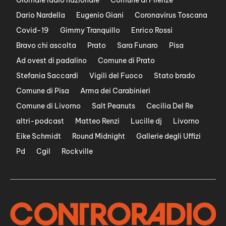
Dario Nardella
Eugenio Giani
Coronavirus Toscana
Covid-19
Gimmy Tranquillo
Enrico Rossi
Bravo chi ascolta
Prato
Sara Funaro
Pisa
Ad ovest di padalino
Comune di Prato
Stefania Saccardi
Vigili del Fuoco
Stato brado
Comune di Pisa
Arma dei Carabinieri
Comune di Livorno
Salt Peanuts
Cecilia Del Re
altri-podcast
Matteo Renzi
Lucille dj
Livorno
Eike Schmidt
Round Midnight
Gallerie degli Uffizi
Pd
Cgil
Rockville