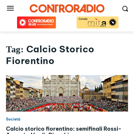
Calcio Storico
Tag:
Fiorentino
Società
Calcio storico fiorentino: semifinali Rossi-