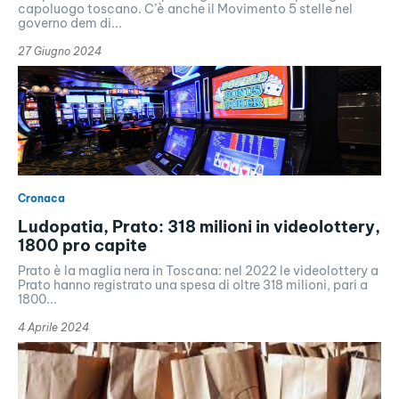
capoluogo toscano. C’è anche il Movimento 5 stelle nel
governo dem di...
27 Giugno 2024
Cronaca
Ludopatia, Prato: 318 milioni in videolottery,
1800 pro capite
Prato è la maglia nera in Toscana: nel 2022 le videolottery a
Prato hanno registrato una spesa di oltre 318 milioni, pari a
1800...
4 Aprile 2024