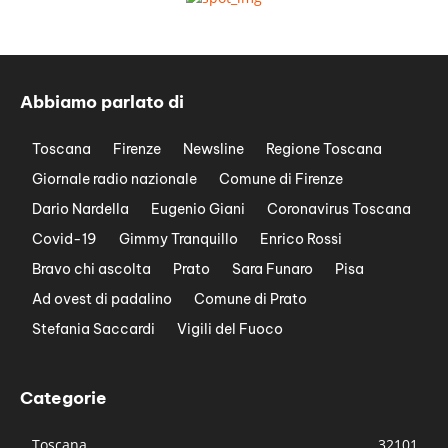
Abbiamo parlato di
Toscana
Firenze
Newsline
Regione Toscana
Giornale radio nazionale
Comune di Firenze
Dario Nardella
Eugenio Giani
Coronavirus Toscana
Covid-19
Gimmy Tranquillo
Enrico Rossi
Bravo chi ascolta
Prato
Sara Funaro
Pisa
Ad ovest di padalino
Comune di Prato
Stefania Saccardi
Vigili del Fuoco
Categorie
Toscana
32101