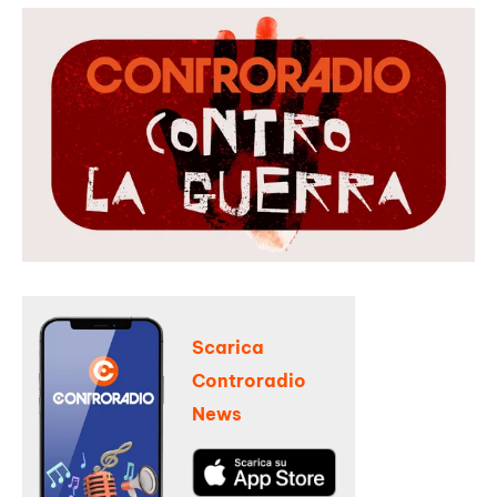
Scarica
Controradio
News