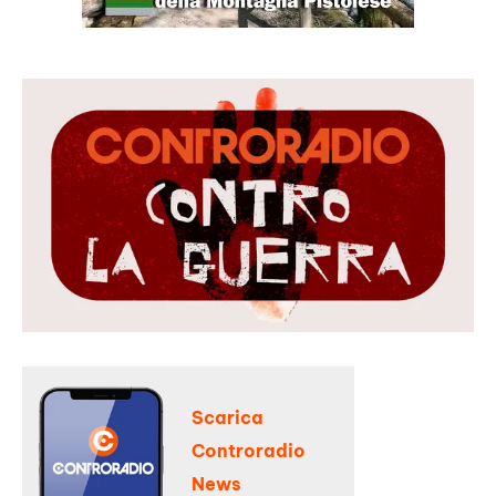
Scarica
Controradio
News