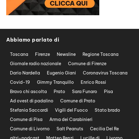
Abbiamo parlato di
Toscana
Firenze
Newsline
Regione Toscana
Giornale radio nazionale
Comune di Firenze
Dario Nardella
Eugenio Giani
Coronavirus Toscana
Covid-19
Gimmy Tranquillo
Enrico Rossi
Bravo chi ascolta
Prato
Sara Funaro
Pisa
Ad ovest di padalino
Comune di Prato
Stefania Saccardi
Vigili del Fuoco
Stato brado
Comune di Pisa
Arma dei Carabinieri
Comune di Livorno
Salt Peanuts
Cecilia Del Re
altri-podcast
Matteo Renzi
Lucille dj
Livorno