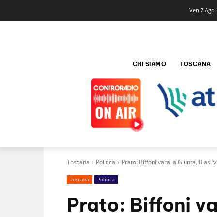
Ven 7 Ago 
CHI SIAMO
TOSCANA
Toscana
Politica
Prato: Biffoni vara la Giunta, Blasi 
Toscana
Politica
Prato: Biffoni va