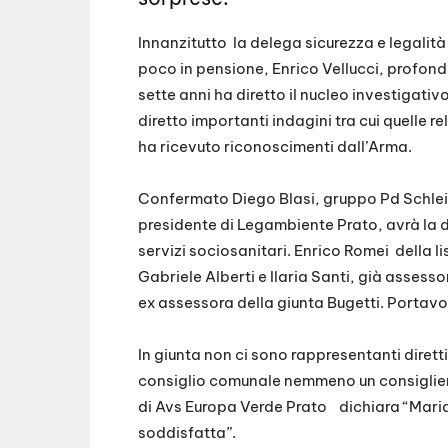
Innanzitutto
la delega sicurezza e legalità
poco in pensione, Enrico Vellucci, profondo 
sette anni ha diretto il nucleo investigati
diretto importanti indagini tra cui quelle re
ha ricevuto riconoscimenti dall’Arma.
Confermato Diego Blasi, gruppo Pd Schle
presidente di Legambiente Prato, avrà la d
servizi sociosanitari. Enrico Romei
della l
Gabriele Alberti e Ilaria Santi, già assesso
ex assessora della giunta Bugetti. Porta
In giunta non ci sono rappresentanti diretti
consiglio comunale nemmeno un consiglie
di Avs Europa Verde Prato
dichiara “Maria
soddisfatta”.