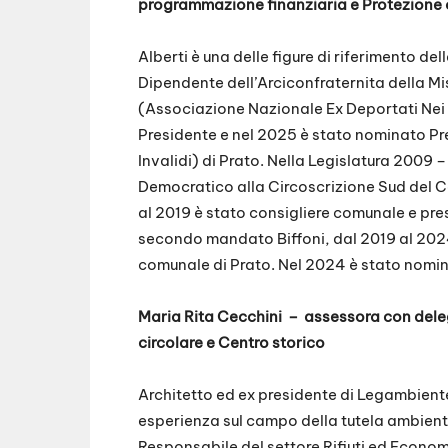
programmazione finanziaria e Protezione c
Alberti è una delle figure di riferimento de
Dipendente dell’Arciconfraternita della Mi
(Associazione Nazionale Ex Deportati Nei C
Presidente e nel 2025 è stato nominato P
Invalidi) di Prato. Nella Legislatura 2009 
Democratico alla Circoscrizione Sud del C
al 2019 è stato consigliere comunale e pre
secondo mandato Biffoni, dal 2019 al 2024,
comunale di Prato. Nel 2024 è stato nomi
Maria Rita Cecchini
–
assessora con deleg
circolare e Centro storico
Architetto ed ex presidente di Legambient
esperienza sul campo della tutela ambiental
Responsabile del settore Rifiuti ed Econo