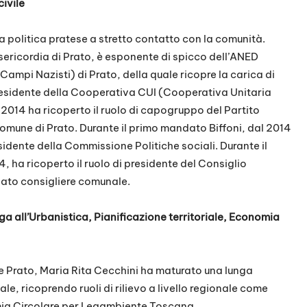
ivile
lla politica pratese a stretto contatto con la comunità.
sericordia di Prato, è esponente di spicco dell’ANED
ampi Nazisti) di Prato, della quale ricopre la carica di
residente della Cooperativa CUI (Cooperativa Unitaria
– 2014 ha ricoperto il ruolo di capogruppo del Partito
omune di Prato. Durante il primo mandato Biffoni, dal 2014
sidente della Commissione Politiche sociali. Durante il
 ha ricoperto il ruolo di presidente del Consiglio
nato consigliere comunale.
a all’Urbanistica, Pianificazione territoriale, Economia
e Prato, Maria Rita Cecchini ha maturato una lunga
e, ricoprendo ruoli di rilievo a livello regionale come
mia Circolare per Legambiente Toscana.