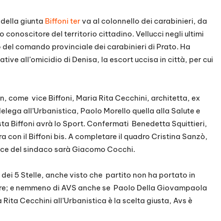
 della giunta
Biffoni ter
va al colonnello dei carabinieri, da
conoscitore del territorio cittadino. Vellucci negli ultimi
vo del comando provinciale dei carabinieri di Prato. Ha
lative all’omicidio di Denisa, la escort uccisa in città, per cui
in, come
vice Biffoni, Maria Rita Cecchini, architetta, ex
elega all’Urbanistica, Paolo Morello quella alla Salute e
ista Biffoni avrà lo Sport. Confermati
Benedetta Squittieri,
ra con il Biffoni bis. A completare il quadro Cristina Sanzò,
voce del sindaco sarà Giacomo Cocchi.
 dei 5 Stelle, anche visto che
partito non ha portato in
re; e nemmeno di AVS anche se
Paolo Della Giovampaola
 Rita Cecchini all’Urbanistica è la scelta giusta, Avs è