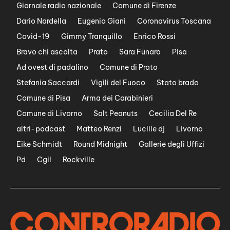
Giornale radio nazionale
Comune di Firenze
Dario Nardella
Eugenio Giani
Coronavirus Toscana
Covid-19
Gimmy Tranquillo
Enrico Rossi
Bravo chi ascolta
Prato
Sara Funaro
Pisa
Ad ovest di padalino
Comune di Prato
Stefania Saccardi
Vigili del Fuoco
Stato brado
Comune di Pisa
Arma dei Carabinieri
Comune di Livorno
Salt Peanuts
Cecilia Del Re
altri-podcast
Matteo Renzi
Lucille dj
Livorno
Eike Schmidt
Round Midnight
Gallerie degli Uffizi
Pd
Cgil
Rockville