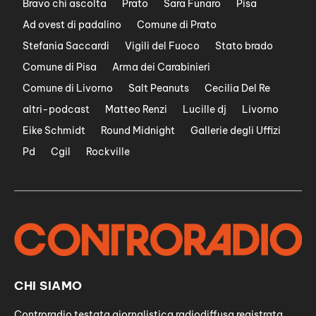
Bravo chi ascolta
Prato
Sara Funaro
Pisa
Ad ovest di padalino
Comune di Prato
Stefania Saccardi
Vigili del Fuoco
Stato brado
Comune di Pisa
Arma dei Carabinieri
Comune di Livorno
Salt Peanuts
Cecilia Del Re
altri-podcast
Matteo Renzi
Lucille dj
Livorno
Eike Schmidt
Round Midnight
Gallerie degli Uffizi
Pd
Cgil
Rockville
CHI SIAMO
Controradio testata giornalistica radiodiffusa registrata