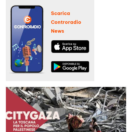
Scarica
Controradio
News