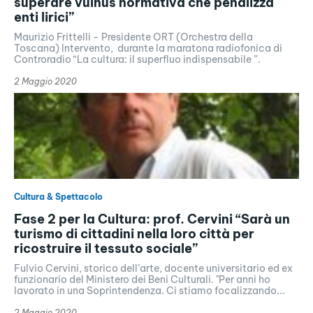
superare vulnus normativa che penalizza
enti lirici”
Maurizio Frittelli - Presidente ORT (Orchestra della
Toscana) Intervento, durante la maratona radiofonica di
Controradio “La cultura: il superfluo indispensabile ”.
2 Maggio 2020
Cultura & Spettacolo
Fase 2 per la Cultura: prof. Cervini “Sarà un
turismo di cittadini nella loro città per
ricostruire il tessuto sociale”
Fulvio Cervini, storico dell’arte, docente universitario ed ex
funzionario del Ministero dei Beni Culturali. "Per anni ho
lavorato in una Soprintendenza. Ci stiamo focalizzando...
2 Maggio 2020