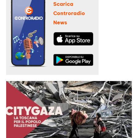
Scarica
Controradio
News