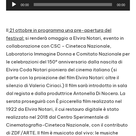
A
00:00
00:00
u
d
i
Il
21 ottobre in programma una pre-apertura del
o
festival:
si renderà omaggio a Elvira Notari, evento in
P
collaborazione con CSC – Cineteca Nazionale,
l
Laboratorio Immagine Donna e Comitato Nazionale per
a
le celebrazioni del 150° anniversario dalla nascita di
y
Elvira Coda Notari pioniera del cinema italiano (si
e
parte con la proiezione del film Elvira Notari: oltre il
r
silenzio di Valerio Ciriaci.) Il film sarà introdotto in sala
dal regista e dalla produttrice Antonella Di Nocera. La
serata proseguirà con È piccerella film realizzato nel
1922 da Elvira Notari, il cui restauro digitale è stato
realizzato nel 2018 dal Centro Sperimentale di
Cinematografia-Cineteca Nazionale, con il contributo
di ZDF/ARTE. Il film è musicato dal vivo: le musiche