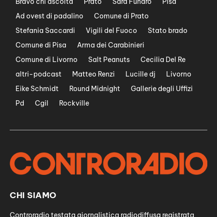
Bravo chi ascolta
Prato
Sara Funaro
Pisa
Ad ovest di padalino
Comune di Prato
Stefania Saccardi
Vigili del Fuoco
Stato brado
Comune di Pisa
Arma dei Carabinieri
Comune di Livorno
Salt Peanuts
Cecilia Del Re
altri-podcast
Matteo Renzi
Lucille dj
Livorno
Eike Schmidt
Round Midnight
Gallerie degli Uffizi
Pd
Cgil
Rockville
CHI SIAMO
Controradio testata giornalistica radiodiffusa registrata