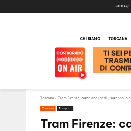
Sab 8 Ago 
CHI SIAMO
TOSCANA
Toscana
Tram Firenze: cambiano i sedili, saranno in p
Toscana
Trasporti
Tram Firenze: ca