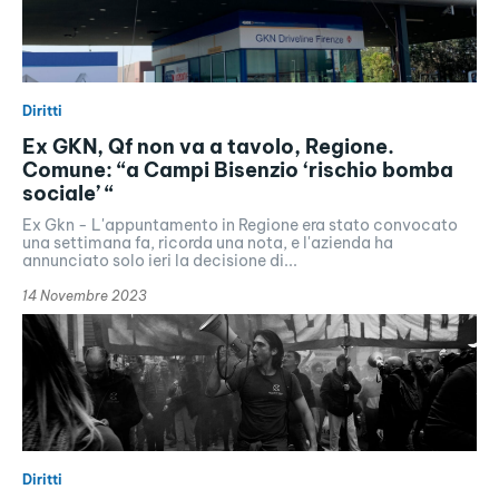
Diritti
Ex GKN, Qf non va a tavolo, Regione.
Comune: “a Campi Bisenzio ‘rischio bomba
sociale’ “
Ex Gkn - L'appuntamento in Regione era stato convocato
una settimana fa, ricorda una nota, e l'azienda ha
annunciato solo ieri la decisione di...
14 Novembre 2023
Diritti