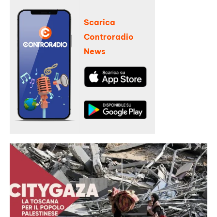
Scarica
Controradio
News