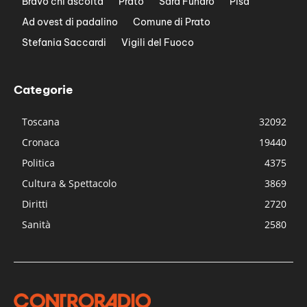
Bravo chi ascolta
Prato
Sara Funaro
Pisa
Ad ovest di padalino
Comune di Prato
Stefania Saccardi
Vigili del Fuoco
Categorie
Toscana
32092
Cronaca
19440
Politica
4375
Cultura & Spettacolo
3869
Diritti
2720
Sanità
2580