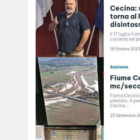
Cecina: 
torna al
disintos
Il 17 luglio i
cocaina nei pr
16 Ottobre 202
Ambiente
Fiume Ce
mc/sec
Fiume Cecina 
previsto, è p
Cecina...
25 Settembre 