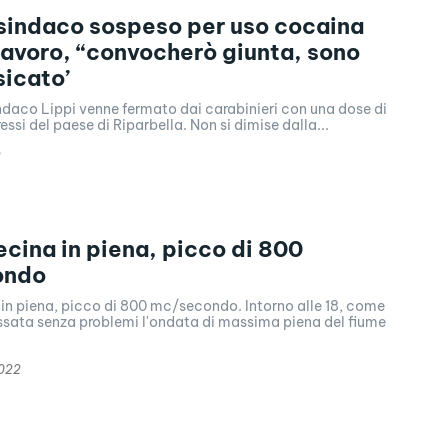
sindaco sospeso per uso cocaina
 lavoro, “convocherò giunta, sono
sicato’
l sindaco Lippi venne fermato dai carabinieri con una dose di
essi del paese di Riparbella. Non si dimise dalla...
3
cina in piena, picco di 800
ondo
in piena, picco di 800 mc/secondo. Intorno alle 18, come
assata senza problemi l'ondata di massima piena del fiume
2022