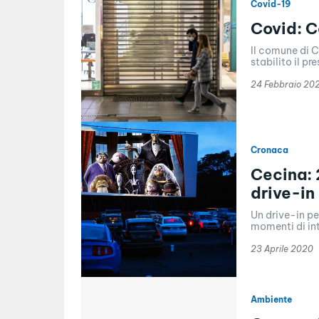
Covid-19
Covid: C
Il comune di C
stabilito il p
24 Febbraio 20
Cronaca
Cecina: 
drive-in
Un drive-in pe
momenti di int
23 Aprile 2020
Ambiente