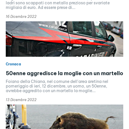
ladri sono scappati con metallo prezioso per svariate
migliaia di euro. Ad essere prese di...
16 Dicembre 2022
Cronaca
50enne aggredisce la moglie con un martello
Foiano della Chiana, nel comune dell'area aretina nel
pomeriggio di ieri, 12 dicembre, un uomo, un 50enne,
avrebbe aggredito con un martello la moglie...
13 Dicembre 2022