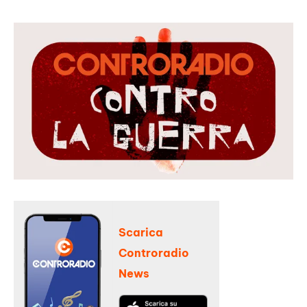
Scarica
Controradio
News