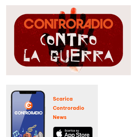
Scarica
Controradio
News