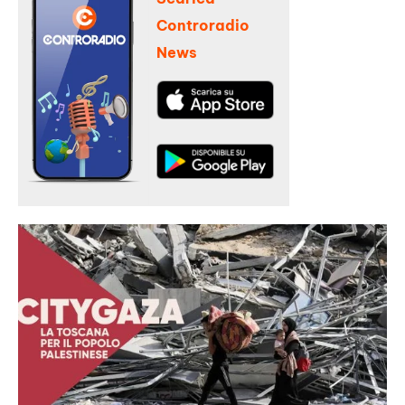
Controradio
News