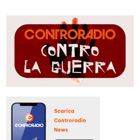
Scarica
Controradio
News