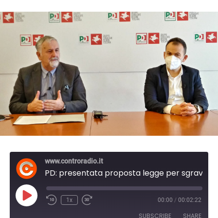
www.controradio.it
PD: presentata proposta legge per sgravi fiscali a aree interne
P
1x
00:00
/
00:02:22
l
a
SUBSCRIBE
SHARE