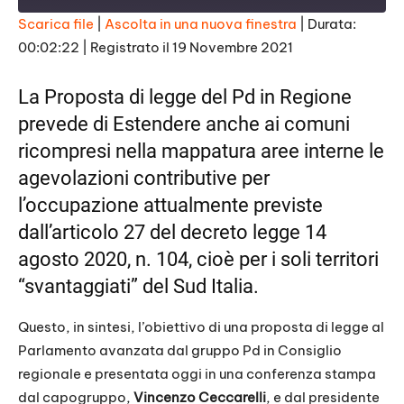
y
E
Scarica file
|
Ascolta in una nuova finestra
|
Durata:
p
i
00:02:22
|
Registrato il 19 Novembre 2021
SHARE
s
RSS FEED
o
d
LINK
La Proposta di legge del Pd in Regione
e
prevede di Estendere anche ai comuni
EMBED
ricompresi nella mappatura aree interne le
agevolazioni contributive per
l’occupazione attualmente previste
dall’articolo 27 del decreto legge 14
agosto 2020, n. 104, cioè per i soli territori
“svantaggiati” del Sud Italia.
Questo, in sintesi, l’obiettivo di una proposta di legge al
Parlamento avanzata dal gruppo Pd in Consiglio
regionale e presentata oggi in una conferenza stampa
dal capogruppo,
Vincenzo Ceccarelli
, e dal presidente