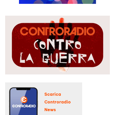
Scarica
Controradio
News