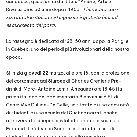
canadese, quest’anno dal titolo “Amore, Arte e
Rivoluzione: 50 anni dopo il 1968”.
I film sono con i
sottotitoli in italiano e l’ingresso è gratuito fino ad
esaurimento dei posti.
La rassegna è dedicata al ‘68, 50 anni dopo, a Parigi e
in Québec, uno dei periodi più rivoluzionari della nostra
epoca.
Si inizia
giovedì 22 marzo
,
alle ore 18,
con la proiezione
dei cortometraggi
Slurpee
di Charles Grenier e
Pre-
drink
di Marc-Antoine Lemir. A seguire (ore 18.45) la
prima italiana del documentario
Bienvenue à FL
di
Geneviève Dulude-De Celle, un ritratto di una comunità
di studenti di una scuola del Quebec narrati anche
attraverso la cinepresa istallata dentro la scuola di
Fernand-Lefebvre di Sorel in un periodo in cui gli
studenti stanno partecipando alla nascita e