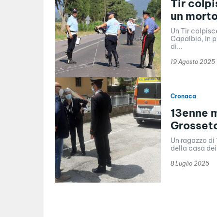
Tir colpi
un mort
Un Tir colpisce
Capalbio, in p
di...
19 Agosto 2025
Cronaca
13enne m
Grosset
Un ragazzo di
della casa dei
8 Luglio 2025