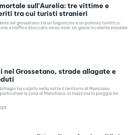
ortale sull’Aurelia: tre vittime e
riti tra cui turisti stranieri
ente nel grossetano tra un furgoncino e un pulmino turistico:
ione e traffico bloccato verso nord. Un grave incidente stradale
i nel Grossetano, strade allagate e
aduti
bifragio ha colpito nella notte il territorio di Manciano
 particolare la zona di Marsiliana. In mezz'ora la pioggia ha
2025