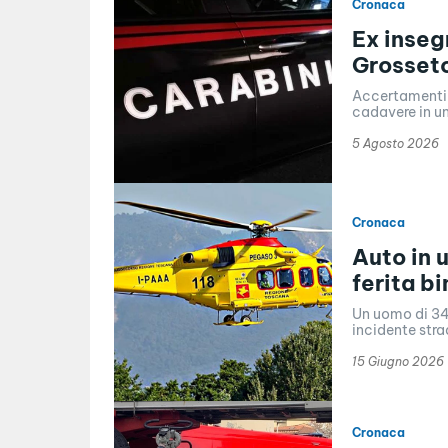
Cronaca
Ex inseg
Grosset
Accertamenti d
cadavere in un
5 Agosto 2026
Cronaca
Auto in 
ferita b
Un uomo di 34 
incidente stra
15 Giugno 2026
Cronaca