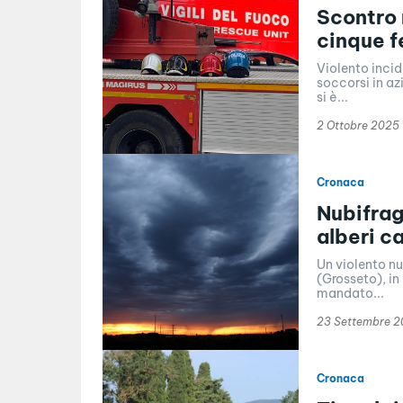
Scontro m
cinque fe
Violento incid
soccorsi in az
si è...
2 Ottobre 2025
Cronaca
Nubifrag
alberi c
Un violento nu
(Grosseto), in
mandato...
23 Settembre 
Cronaca