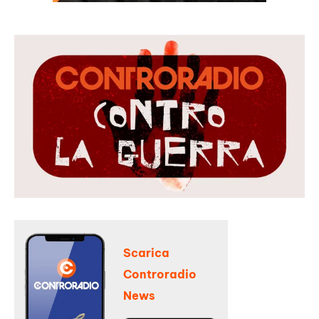
Scarica
Controradio
News