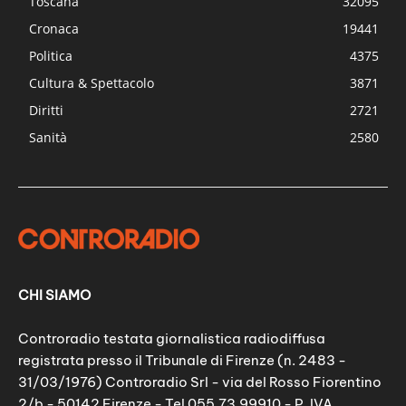
Toscana
32095
Cronaca
19441
Politica
4375
Cultura & Spettacolo
3871
Diritti
2721
Sanità
2580
CHI SIAMO
Controradio testata giornalistica radiodiffusa
registrata presso il Tribunale di Firenze (n. 2483 -
31/03/1976) Controradio Srl - via del Rosso Fiorentino
2/b - 50142 Firenze - Tel 055.73.99910 - P. IVA