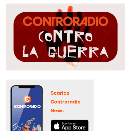
Scarica
Controradio
News