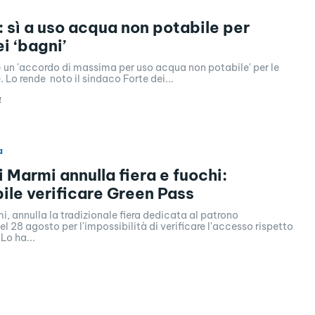
 sì a uso acqua non potabile per
i ‘bagni’
 un 'accordo di massima per uso acqua non potabile' per le
 Lo rende noto il sindaco Forte dei...
4
a
i Marmi annulla fiera e fuochi:
ile verificare Green Pass
i, annulla la tradizionale fiera dedicata al patrono
l 28 agosto per l'impossibilità di verificare l'accesso rispetto
Lo ha...