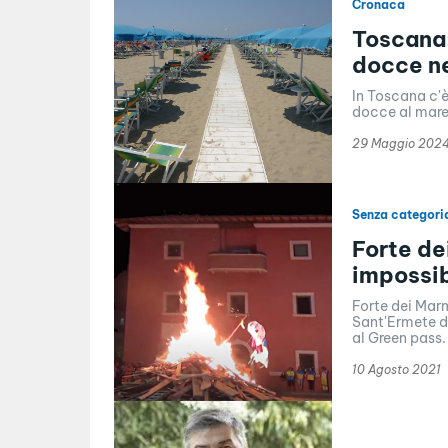
Cronaca
Toscana:
docce ne
In Toscana c'è
docce al mare.
29 Maggio 202
Senza categori
Forte de
impossib
Forte dei Marm
Sant'Ermete de
al Green pass. 
10 Agosto 2021