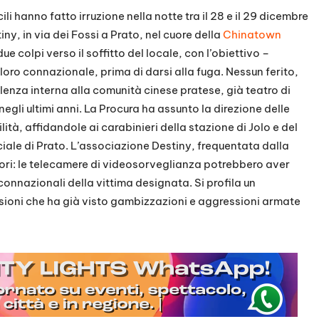
ili hanno fatto irruzione nella notte tra il 28 e il 29 dicembre
ny, in via dei Fossi a Prato, nel cuore della
Chinatown
e colpi verso il soffitto del locale, con l’obiettivo –
 loro connazionale, prima di darsi alla fuga.​ Nessun ferito,
iolenza interna alla comunità cinese pratese, già teatro di
gli ultimi anni. La Procura ha assunto la direzione delle
ità, affidandole ai carabinieri della stazione di Jolo e del
ale di Prato.​ L’associazione Destiny, frequentata dalla
ttori: le telecamere di videosorveglianza potrebbero aver
 connazionali della vittima designata. Si profila un
nsioni che ha già visto gambizzazioni e aggressioni armate