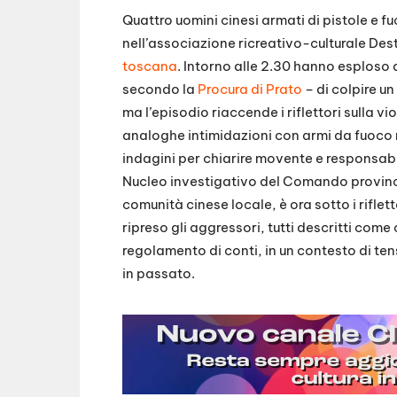
Quattro uomini cinesi armati di pistole e fuc
nell’associazione ricreativo-culturale Desti
toscana
. Intorno alle 2.30 hanno esploso du
secondo la
Procura di Prato
– di colpire un
ma l’episodio riaccende i riflettori sulla v
analoghe intimidazioni con armi da fuoco ne
indagini per chiarire movente e responsabil
Nucleo investigativo del Comando provinci
comunità cinese locale, è ora sotto i rifle
ripreso gli aggressori, tutti descritti come
regolamento di conti, in un contesto di te
in passato.