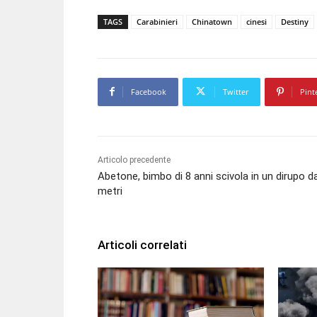
TAGS
Carabinieri
Chinatown
cinesi
Destiny
Facebook
Twitter
Pint
Articolo precedente
Abetone, bimbo di 8 anni scivola in un dirupo d
metri
Articoli correlati