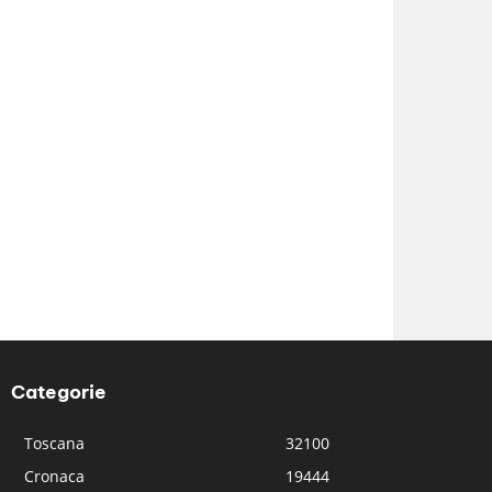
Categorie
Toscana
32100
Cronaca
19444