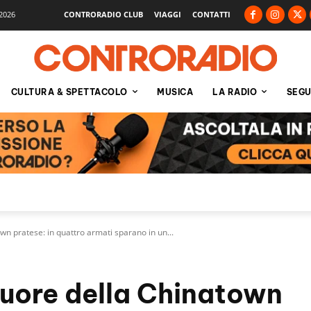
2026
CONTRORADIO CLUB
VIAGGI
CONTATTI
CULTURA & SPETTACOLO
MUSICA
LA RADIO
SEGU
wn pratese: in quattro armati sparano in un...
cuore della Chinatown