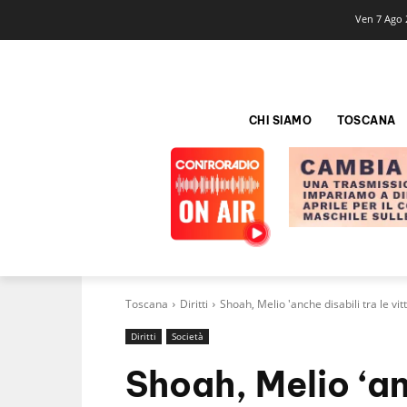
Ven 7 Ago 
CHI SIAMO
TOSCANA
Toscana
Diritti
Shoah, Melio 'anche disabili tra le v
Diritti
Società
Shoah, Melio ‘an