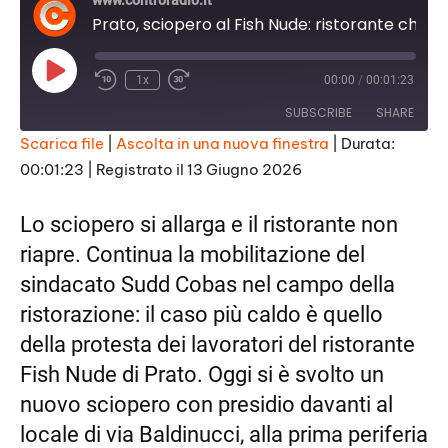
www.controradio.it
Prato, sciopero al Fish Nude: ristorante chiuso e tensione con sindacato e Questura
P
1x
00:00
/
00:01:23
l
a
SUBSCRIBE
SHARE
y
E
Scarica file
|
Ascolta in una nuova finestra
|
Durata:
p
i
00:01:23
|
Registrato il 13 Giugno 2026
SHARE
s
RSS FEED
o
d
LINK
Lo sciopero si allarga e il ristorante non
e
riapre. Continua la mobilitazione del
EMBED
sindacato Sudd Cobas nel campo della
ristorazione: il caso più caldo è quello
della protesta dei lavoratori del ristorante
Fish Nude di Prato. Oggi si è svolto un
nuovo sciopero con presidio davanti al
locale di via Baldinucci, alla prima periferia