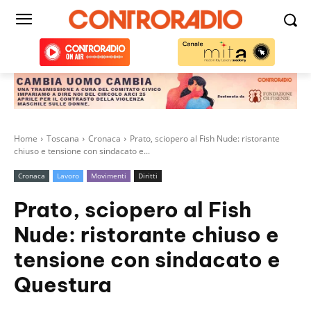
Home
Toscana
Cronaca
Prato, sciopero al Fish Nude: ristorante
chiuso e tensione con sindacato e...
Cronaca
Lavoro
Movimenti
Diritti
Prato, sciopero al Fish
Nude: ristorante chiuso e
tensione con sindacato e
Questura