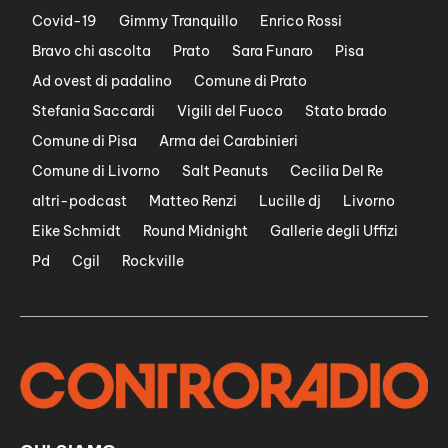
Covid-19
Gimmy Tranquillo
Enrico Rossi
Bravo chi ascolta
Prato
Sara Funaro
Pisa
Ad ovest di padalino
Comune di Prato
Stefania Saccardi
Vigili del Fuoco
Stato brado
Comune di Pisa
Arma dei Carabinieri
Comune di Livorno
Salt Peanuts
Cecilia Del Re
altri-podcast
Matteo Renzi
Lucille dj
Livorno
Eike Schmidt
Round Midnight
Gallerie degli Uffizi
Pd
Cgil
Rockville